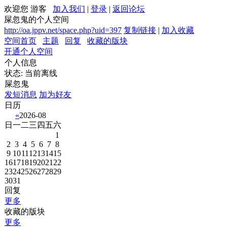
欢迎您 游客
加入我们
|
登录
|
返回论坛
屎忽鬼的个人空间
http://oa.jppv.net/space.php?uid=397
复制链接
|
加入收藏
空间首页
主题
回复
收藏的版块
开通个人空间
个人信息
状态:
当前离线
屎忽鬼
发短消息
加为好友
日历
«
2026-08
日
一
二
三
四
五
六
1
2
3
4
5
6
7
8
9
10
11
12
13
14
15
16
17
18
19
20
21
22
23
24
25
26
27
28
29
30
31
回复
更多
收藏的版块
更多