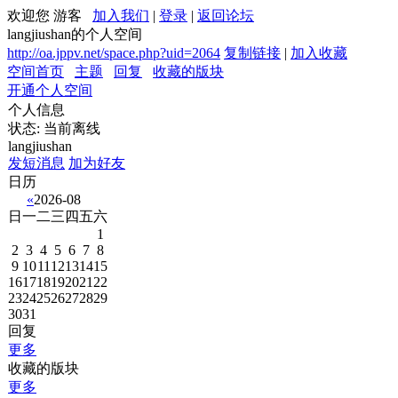
欢迎您 游客
加入我们
|
登录
|
返回论坛
langjiushan的个人空间
http://oa.jppv.net/space.php?uid=2064
复制链接
|
加入收藏
空间首页
主题
回复
收藏的版块
开通个人空间
个人信息
状态:
当前离线
langjiushan
发短消息
加为好友
日历
«
2026-08
日
一
二
三
四
五
六
1
2
3
4
5
6
7
8
9
10
11
12
13
14
15
16
17
18
19
20
21
22
23
24
25
26
27
28
29
30
31
回复
更多
收藏的版块
更多